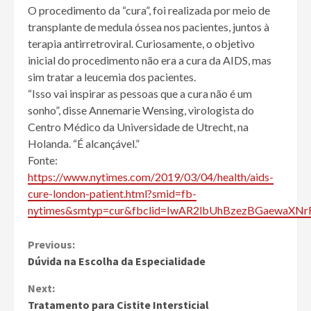
O procedimento da “cura”, foi realizada por meio de
transplante de medula óssea nos pacientes, juntos à
terapia antirretroviral. Curiosamente, o objetivo
inicial do procedimento não era a cura da AIDS, mas
sim tratar a leucemia dos pacientes.
“Isso vai inspirar as pessoas que a cura não é um
sonho”, disse Annemarie Wensing, virologista do
Centro Médico da Universidade de Utrecht, na
Holanda. “É alcançável.”
Fonte:
https://www.nytimes.com/2019/03/04/health/aids-
cure-london-patient.html?smid=fb-
nytimes&smtyp=cur&fbclid=IwAR2lbUhBzezBGaewaX
Continue
Previous:
Dúvida na Escolha da Especialidade
Reading
Next:
Tratamento para Cistite Intersticial