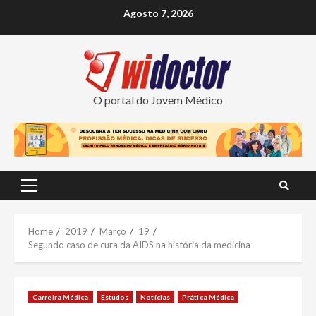
Skip
Agosto 7, 2026
to
content
O portal do Jovem Médico
Primary
Menu
Home
2019
Março
19
Segundo caso de cura da AIDS na história da medicina
Carreira Médica
Estudos
Notícias
Prática Médica