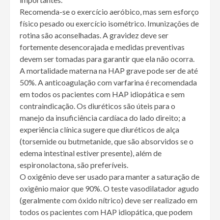
Recomenda-se o exercício aeróbico, mas sem esforço
físico pesado ou exercício isométrico. Imunizações de
rotina são aconselhadas. A gravidez deve ser
fortemente desencorajada e medidas preventivas
devem ser tomadas para garantir que ela não ocorra.
A mortalidade materna na HAP grave pode ser de até
50%. A anticoagulação com varfarina é recomendada
em todos os pacientes com HAP idiopática e sem
contraindicação. Os diuréticos são úteis para o
manejo da insuficiência cardíaca do lado direito; a
experiência clínica sugere que diuréticos de alça
(torsemide ou butmetanide, que são absorvidos se o
edema intestinal estiver presente), além de
espironolactona, são preferíveis.
O oxigênio deve ser usado para manter a saturação de
oxigênio maior que 90%. O teste vasodilatador agudo
(geralmente com óxido nítrico) deve ser realizado em
todos os pacientes com HAP idiopática, que podem