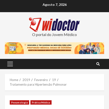
Skip
Agosto 7, 2026
to
content
O portal do Jovem Médico
Primary
Menu
Home
2019
Fevereiro
19
Tratamento para Hipertensão Pulmonar
Pneumologia
Prática Médica