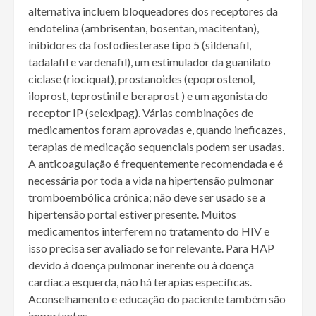
alternativa incluem bloqueadores dos receptores da
endotelina (ambrisentan, bosentan, macitentan),
inibidores da fosfodiesterase tipo 5 (sildenafil,
tadalafil e vardenafil), um estimulador da guanilato
ciclase (riociquat), prostanoides (epoprostenol,
iloprost, teprostinil e beraprost ) e um agonista do
receptor IP (selexipag). Várias combinações de
medicamentos foram aprovadas e, quando ineficazes,
terapias de medicação sequenciais podem ser usadas.
A anticoagulação é frequentemente recomendada e é
necessária por toda a vida na hipertensão pulmonar
tromboembólica crônica; não deve ser usado se a
hipertensão portal estiver presente. Muitos
medicamentos interferem no tratamento do HIV e
isso precisa ser avaliado se for relevante. Para HAP
devido à doença pulmonar inerente ou à doença
cardíaca esquerda, não há terapias específicas.
Aconselhamento e educação do paciente também são
importantes.