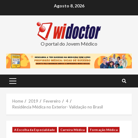
Skip
Agosto 8, 2026
to
content
O portal do Jovem Médico
Primary
Menu
Home
2019
Fevereiro
4
Residência Médica no Exterior- Validação no Brasil
A Escolha da Especialidade
Carreira Médica
Formação Médica