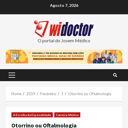
Skip
Agosto 7, 2026
to
content
O portal do Jovem Médico
Primary
Menu
Home
2019
Fevereiro
1
Otorrino ou Oftalmologia
A Escolha da Especialidade
Carreira Médica
Otorrino ou Oftalmologia