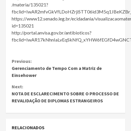
/materia/135021?
fbclid=IwAR2mfvGkVfLDoHZrjiSTT06id3M5q1JBeKZBr
https://www12.senado.leg.br/ecidadania/visualizacaomater
id=135021
http://portal.anvisa.gov.br/antibioticos?
fbclid=IwAR17kNhnIaLvEqSkNfQ_xYHW6fEGfD4wGN
Continue
Previous:
Gerenciamento de Tempo Com a Matriz de
Reading
Einsehower
Next:
NOTA DE ESCLARECIMENTO SOBRE O PROCESSO DE
REVALIDAÇÃO DE DIPLOMAS ESTRANGEIROS
RELACIONADOS