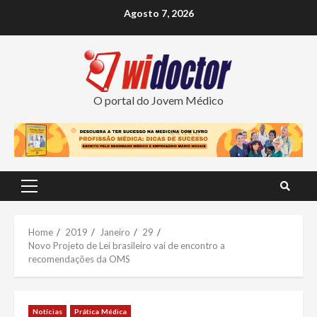
Skip
Agosto 7, 2026
to
content
O portal do Jovem Médico
Primary
Menu
Home
2019
Janeiro
29
Novo Projeto de Lei brasileiro vai de encontro a
recomendações da OMS
Notícias
Prática Médica