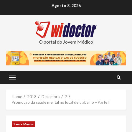
Skip
Agosto 8, 2026
to
content
O portal do Jovem Médico
Primary
Menu
Home
2018
Dezembro
7
Promoção da saúde mental no local de trabalho – Parte II
Saúde Mental