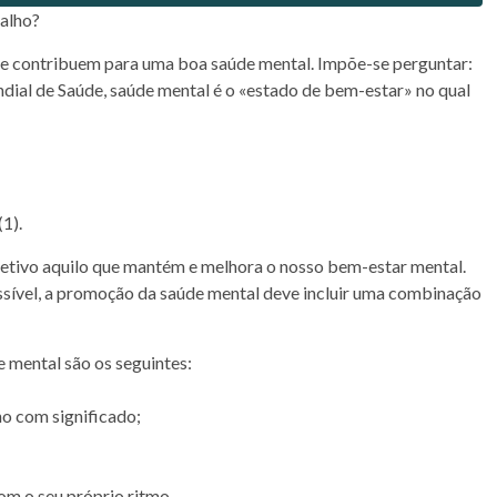
balho?
ue contribuem para uma boa saúde mental. Impõe-se perguntar:
ial de Saúde, saúde mental é o «estado de bem-estar» no qual
1).
etivo aquilo que mantém e melhora o nosso bem-estar mental.
ossível, a promoção da saúde mental deve incluir uma combinação
 mental são os seguintes:
ho com significado;
com o seu próprio ritmo.