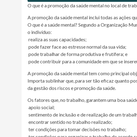
O que é a promoção da saúde mental no local de tra
A promoção da saúde mental inclui todas as ações q
O que é a saúde mental? Segundo a Organização Mund
o indivíduo:
 realiza as suas capacidades;
 pode fazer face ao estresse normal da sua vida;
 pode trabalhar de forma produtiva e frutífera; e
 pode contribuir para a comunidade em que se insere(
A promoção da saúde mental tem como principal obj
Importa sublinhar que, para ser tão eficaz quanto p
da gestão dos riscos e promoção da saúde.
Os fatores que, no trabalho, garantem uma boa saúde
 apoio social;
 sentimento de inclusão e de realização de um trabal
 encontrar sentido no trabalho realizado;
 ter condições para tomar decisões no trabalho;
 ter condições para organizar o trabalho de acordo 