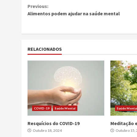
Continue
Previous:
Alimentos podem ajudar na saúde mental
Reading
RELACIONADOS
COVID-19
Saúde Mental
Saúde Menta
Resquícios do COVID-19
Meditação e
Outubro 18, 2024
Outubro 15,