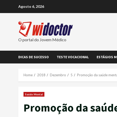
Skip
Agosto 6, 2026
to
content
O portal do Jovem Médico
DICAS DE SUCESSO
TESTE VOCACIONAL
ESTÁGIOS M
Home
2018
Dezembro
5
Promoção da saúde mental 
Saúde Mental
Promoção da saúde