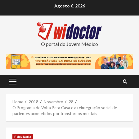
Skip
Agosto 6, 2026
to
content
O portal do Jovem Médico
Primary
Menu
Home
2018
Novembro
28
O Programa de Volta Para Casa e a reintegração social de
pacientes acometidos por transtornos mentais
Psiquiatria