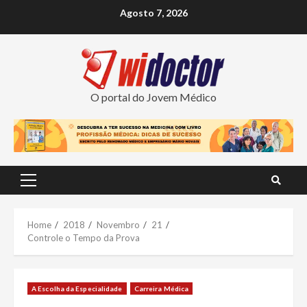
Skip
Agosto 7, 2026
to
content
O portal do Jovem Médico
Primary
Menu
Home
2018
Novembro
21
Controle o Tempo da Prova
A Escolha da Especialidade
Carreira Médica