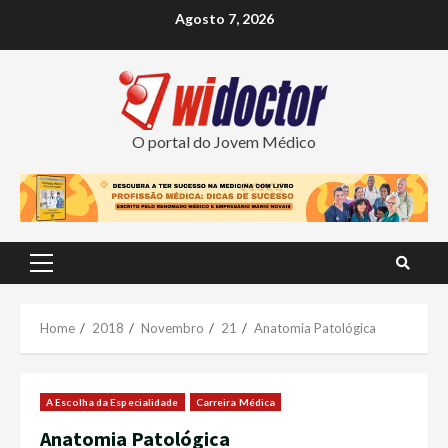
Skip
Agosto 7, 2026
to
content
O portal do Jovem Médico
Primary
Menu
Home
2018
Novembro
21
Anatomia Patológica
A Escolha da Especialidade
Carreira Médica
Anatomia Patológica