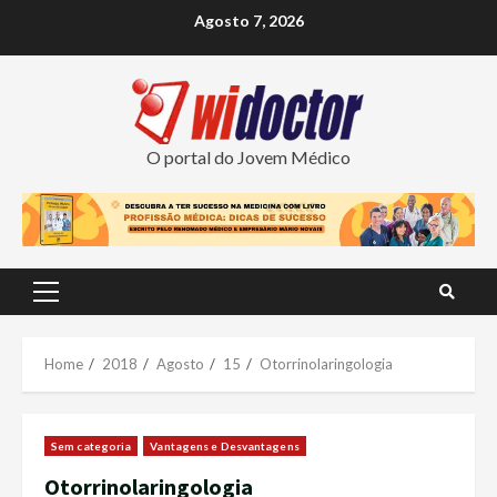
Skip
Agosto 7, 2026
to
content
O portal do Jovem Médico
Primary
Menu
Home
2018
Agosto
15
Otorrinolaringologia
Sem categoria
Vantagens e Desvantagens
Otorrinolaringologia