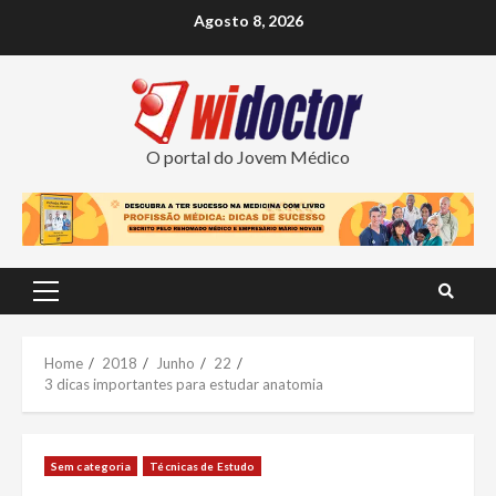
Skip
Agosto 8, 2026
to
content
O portal do Jovem Médico
Primary
Menu
Home
2018
Junho
22
3 dicas importantes para estudar anatomia
Sem categoria
Técnicas de Estudo