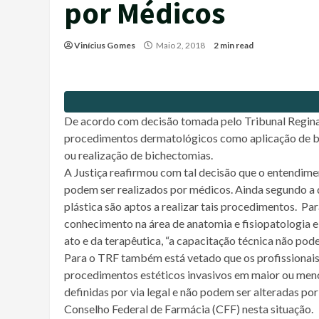
por Médicos
Vinícius Gomes
Maio 2, 2018
2 min read
De acordo com decisão tomada pelo Tribunal Reginal
procedimentos dermatológicos como aplicação de bot
ou realização de bichectomias.
A Justiça reafirmou com tal decisão que o entendime
podem ser realizados por médicos. Ainda segundo a d
plástica são aptos a realizar tais procedimentos. P
conhecimento na área de anatomia e fisiopatologia e
ato e da terapêutica, “a capacitação técnica não pod
Para o TRF também está vetado que os profissionai
procedimentos estéticos invasivos em maior ou menor
definidas por via legal e não podem ser alteradas p
Conselho Federal de Farmácia (CFF) nesta situação.