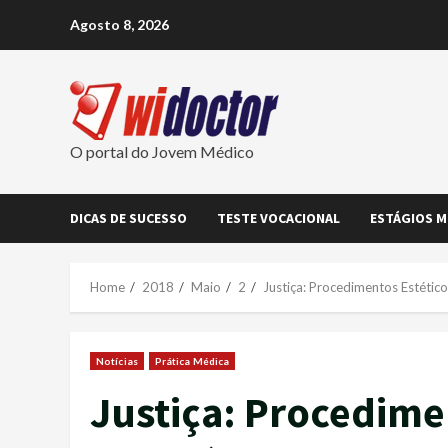
Skip
Agosto 8, 2026
to
content
O portal do Jovem Médico
DICAS DE SUCESSO
TESTE VOCACIONAL
ESTÁGIOS M
Home
2018
Maio
2
Justiça: Procedimentos Estétic
Notícias
Prática Médica
Justiça: Procedime