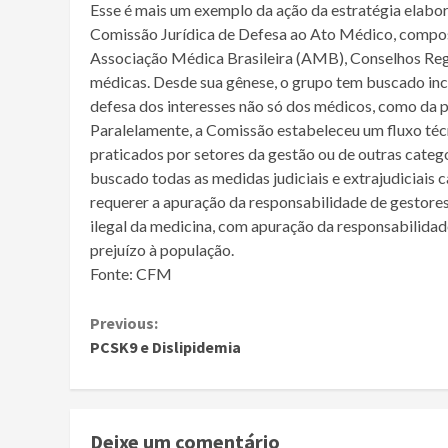
Esse é mais um exemplo da ação da estratégia elabo
Comissão Jurídica de Defesa ao Ato Médico, compos
Associação Médica Brasileira (AMB), Conselhos Reg
médicas. Desde sua gênese, o grupo tem buscado in
defesa dos interesses não só dos médicos, como da 
Paralelamente, a Comissão estabeleceu um fluxo técn
praticados por setores da gestão ou de outras catego
buscado todas as medidas judiciais e extrajudiciais 
requerer a apuração da responsabilidade de gestores
ilegal da medicina, com apuração da responsabilidad
prejuízo à população.
Fonte: CFM
Continue
Previous:
PCSK9 e Dislipidemia
Reading
Deixe um comentário