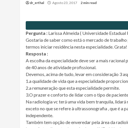
dr_erthal
Agosto 23, 2017
2 min read
Pergunta :
Larissa Almeida ( Universidade Estadual P
Gostaria de saber como está o mercado de trabalho p
termos iniciar residência nesta especialidade. Grata!
Resposta :
A escolha da especialidade deve ser a mais racional 
de 40 anos de atividade profissional.
Devemos, acima de tudo, levar em consideração 3 as
1.a qualidade de vida que a especialidade proporcion
2.a remuneração que esta especialidade permite.
3.O prazer e conforto de lidar com o tipo de pacient
Na radiologia vc terá uma vida bem tranquila, lidar
exceto no que se refere à ultrassonografia , que é a p
independente.
Também tem opção de enveredar pela área da radiol