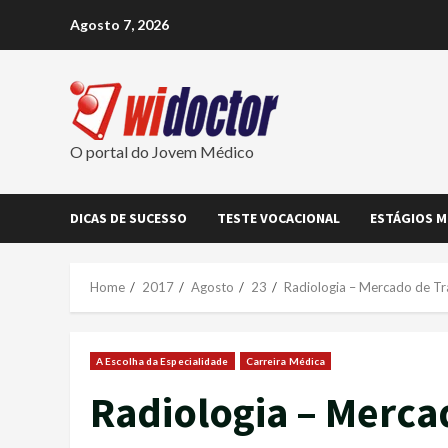
Skip
Agosto 7, 2026
to
content
O portal do Jovem Médico
DICAS DE SUCESSO
TESTE VOCACIONAL
ESTÁGIOS M
Home
2017
Agosto
23
Radiologia – Mercado de T
A Escolha da Especialidade
Carreira Médica
Radiologia – Merca