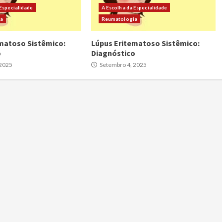
 Especialidade
A Escolha da Especialidade
ia
Reumatologia
matoso Sistêmico:
Lúpus Eritematoso Sistêmico:
o
Diagnóstico
 2025
Setembro 4, 2025