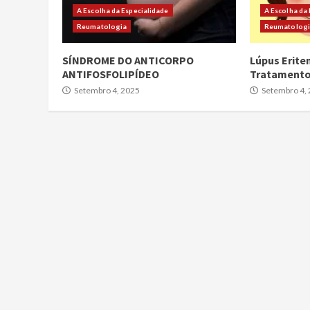
A Escolha da Especialidade
A Escolha da
Reumatologia
Reumatolog
SÍNDROME DO ANTICORPO
Lúpus Erite
ANTIFOSFOLIPÍDEO
Tratament
Setembro 4, 2025
Setembro 4,