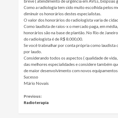
breve ( atendimento de urgência em AVEs, biópsias 
Como a radiologia tem sido muito escolhida pelos mé
diminuir os honorários destes especialistas.
O valor dos honorários do radiologista varia de cida
Como laudista de raios-x o mercado paga, em média,
honorários são na base de plantão. No Rio de Janeiro
do radiologista é de R$ 8.000,00.
Se você trabnalhar por conta própria como laudista 
por laudo.
Considerando todos os aspectos ( qualidade de vida, 
das melhores especialidades e considere também que
de maior desenvolvimento com novos equipamentos 
Sucesso
Mário Novais
Continue
Previous:
Radioterapia
Reading