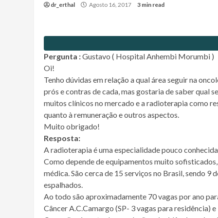
dr_erthal
Agosto 16, 2017
3 min read
Pergunta :
Gustavo ( Hospital Anhembi Morumbi )
Oi!
Tenho dúvidas em relação a qual área seguir na oncolo
prós e contras de cada, mas gostaria de saber qual se
muitos clínicos no mercado e a radioterapia como re
quanto à remuneração e outros aspectos.
Muito obrigado!
Resposta:
A radioterapia é uma especialidade pouco conhecida
Como depende de equipamentos muito sofisticados, e
médica. São cerca de 15 serviços no Brasil, sendo 9 d
espalhados.
Ao todo são aproximadamente 70 vagas por ano para 
Câncer A.C.Camargo (SP- 3 vagas para residência) e 