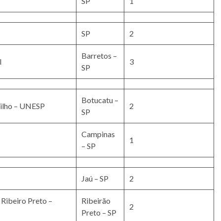
SP
1
SP
2
Barretos –
I
3
SP
Botucatu –
Filho – UNESP
2
SP
Campinas
1
– SP
Jaú – SP
2
 Ribeiro Preto –
Ribeirão
2
Preto – SP