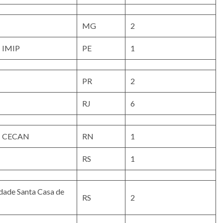
MG
2
– IMIP
PE
1
PR
2
RJ
6
 – CECAN
RN
1
RS
1
ndade Santa Casa de
RS
2