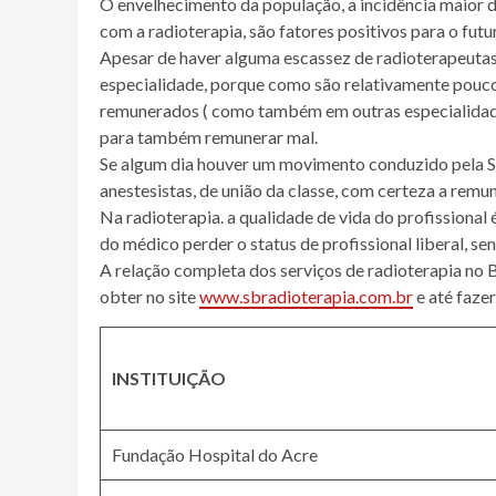
O envelhecimento da população, a incidência maior 
com a radioterapia, são fatores positivos para o futu
Apesar de haver alguma escassez de radioterapeutas, 
especialidade, porque como são relativamente pouco
remunerados ( como também em outras especialidades
para também remunerar mal.
Se algum dia houver um movimento conduzido pela S
anestesistas, de união da classe, com certeza a remu
Na radioterapia. a qualidade de vida do profissional 
do médico perder o status de profissional liberal, 
A relação completa dos serviços de radioterapia no B
obter no site
www.sbradioterapia.com.br
e até fazer
INSTITUIÇÃO
Fundação Hospital do Acre