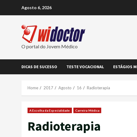
Skip
Agosto 6, 2026
to
content
O portal do Jovem Médico
DICAS DE SUCESSO
TESTE VOCACIONAL
ESTÁGIOS M
Home
2017
Agosto
16
Radioterapia
A Escolha da Especialidade
Carreira Médica
Radioterapia