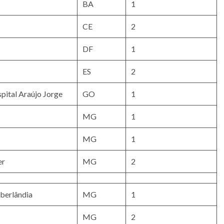
BA
1
CE
2
DF
1
ES
2
ital Araújo Jorge
GO
1
MG
1
MG
1
er
MG
2
Uberlândia
MG
1
MG
2