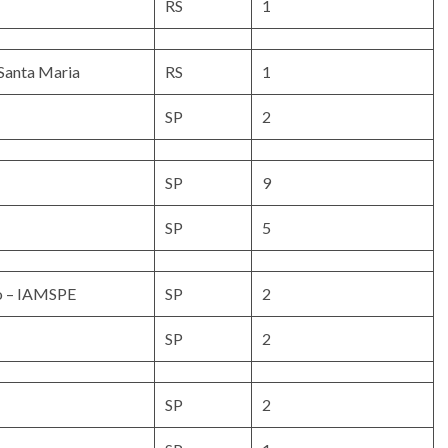
RS
1
 Santa Maria
RS
1
SP
2
SP
9
SP
5
lo – IAMSPE
SP
2
SP
2
SP
2