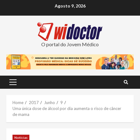
Skip
Agosto 9, 2026
to
content
O portal do Jovem Médico
Primary
Menu
Home
2017
Junho
9
Uma única dose de álcool por dia aumenta o risco de câncer
de mama
Notícias