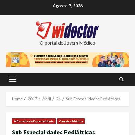
Skip
Agosto 7, 2026
to
content
O portal do Jovem Médico
Primary
Menu
Home
2017
Abril
24
Sub Especialidades Pediátricas
A Escolha da Especialidade
Carreira Médica
Sub Especialidades Pediátricas