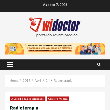
Skip
Agosto 7, 2026
to
content
O portal do Jovem Médico
Primary
Menu
Home
2017
Abril
24
Radioterapia
A Escolha da Especialidade
Carreira Médica
Radioterapia