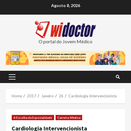
Skip
Agosto 8, 2026
to
content
O portal do Jovem Médico
Primary
Menu
Home
2017
Janeiro
26
Cardiologia Intervencionista
A Escolha da Especialidade
Carreira Médica
Cardiologia Intervencionista