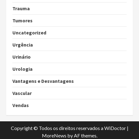
Trauma
Tumores
Uncategorized
Urgência
Urinário
Urologia
Vantagens e Desvantagens
Vascular
Vendas
Copyright © Todos os direitos reservados a WiDoctor
|
MoreNews
by AF themes.