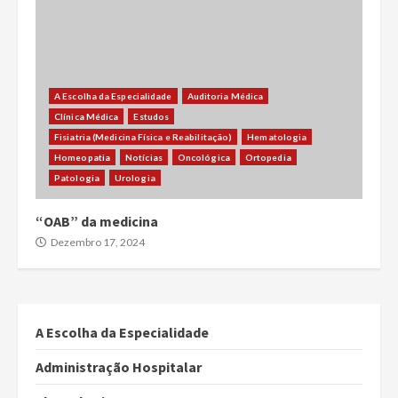
A Escolha da Especialidade
Auditoria Médica
Clínica Médica
Estudos
Fisiatria (Medicina Física e Reabilitação)
Hematologia
Homeopatia
Notícias
Oncológica
Ortopedia
Patologia
Urologia
“OAB” da medicina
Dezembro 17, 2024
A Escolha da Especialidade
Administração Hospitalar