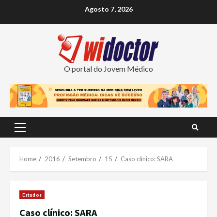
Skip
Agosto 7, 2026
to
content
O portal do Jovem Médico
Primary
Menu
Home
2016
Setembro
15
Caso clínico: SARA
Estudos
Caso clínico: SARA