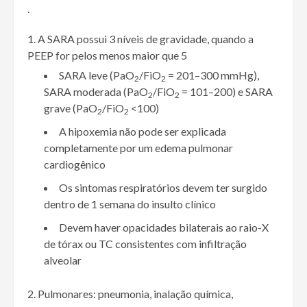
.
A SARA possui 3 níveis de gravidade, quando a
PEEP for pelos menos maior que 5
SARA leve (PaO
/FiO
= 201–300 mmHg),
2
2
SARA moderada (PaO
/FiO
= 101–200) e SARA
2
2
grave (PaO
/FiO
<100)
2
2
A hipoxemia não pode ser explicada
completamente por um edema pulmonar
cardiogênico
Os sintomas respiratórios devem ter surgido
dentro de 1 semana do insulto clínico
Devem haver opacidades bilaterais ao raio-X
de tórax ou TC consistentes com infiltração
alveolar
Pulmonares: pneumonia, inalação química,