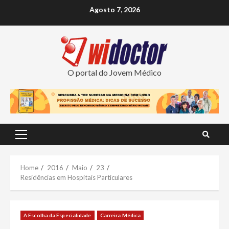
Skip
Agosto 7, 2026
to
content
O portal do Jovem Médico
Primary
Menu
Home
2016
Maio
23
Residências em Hospitais Particulares
A Escolha da Especialidade
Carreira Médica