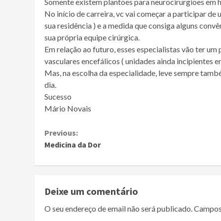
Somente existem plantões para neurocirurgiões em ho
No início de carreira, vc vai começar a participar de
sua residência ) e a medida que consiga alguns conv
sua própria equipe cirúrgica.
Em relação ao futuro, esses especialistas vão ter u
vasculares encefálicos ( unidades ainda incipientes 
Mas, na escolha da especialidade, leve sempre també
dia.
Sucesso
Mário Novais
Continue
Previous:
Medicina da Dor
Reading
Deixe um comentário
O seu endereço de email não será publicado.
Campos