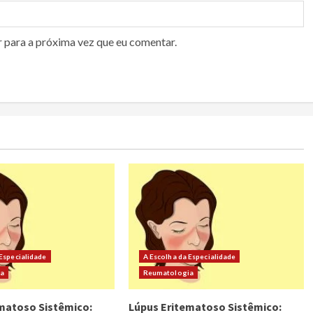
r para a próxima vez que eu comentar.
 Especialidade
A Escolha da Especialidade
ia
Reumatologia
matoso Sistêmico:
Lúpus Eritematoso Sistêmico: