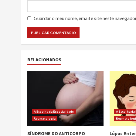
Guardar o meu nome, email e site neste navegado
RELACIONADOS
A Escolha da Especialidade
A Escolha da
Reumatologia
Reumatolog
SÍNDROME DO ANTICORPO
Lúpus Erite