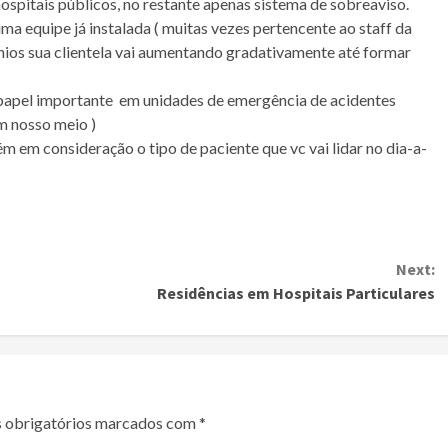
spitais públicos, no restante apenas sistema de sobreaviso.
 uma equipe já instalada ( muitas vezes pertencente ao staff da
ênios sua clientela vai aumentando gradativamente até formar
m papel importante em unidades de emergência de acidentes
em nosso meio )
m em consideração o tipo de paciente que vc vai lidar no dia-a-
Next:
Residências em Hospitais Particulares
 obrigatórios marcados com
*