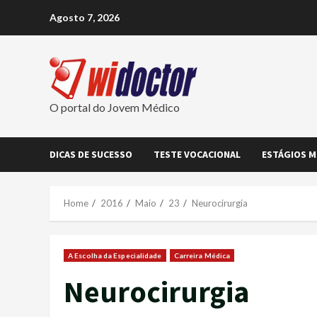
Skip
Agosto 7, 2026
to
content
O portal do Jovem Médico
DICAS DE SUCESSO
TESTE VOCACIONAL
ESTÁGIOS M
Home
2016
Maio
23
Neurocirurgia
A Escolha da Especialidade
Carreira Médica
Neurocirurgia