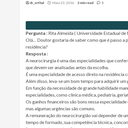
dr_erthal
Maio 23, 2016
2 min read
5
Pergunta :
Rita Almeida ( Universidade Estadual de 
Olá… Doutor gostaria de saber como que é passo a pa
residência?
Resposta :
A neurocirurgia é uma das especialidades que confere
que devem ser analisadas antes da escolha.
É uma especialidade de acesso direto na residência 
Além disso, leva-se um bom tempo para adquirir um 
Em função da necessidade de grande habilidade manual
especialidades, como clinica médica, pediatria, geria
Os ganhos financeiros são bons nessa especialidade e
mas algumas urgências são comuns.
A remuneração do neurocirurgião vai depender de uma
tempo de formado, sua competência técnica, concorrê