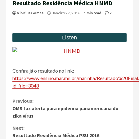
Resultado Residência Médica HNMD
Vinícius Gomes
Janeiro 27, 2016
1 min read
6
Confira já o resultado no link:
https://www.ensino.mar.mil.br/marinha/Resultado%20Final
id_file=3048
Continue
Previous:
OMS faz alerta para epidemia panamericana do
Reading
zika vírus
Next:
Resultado Residência Médica PSU 2016