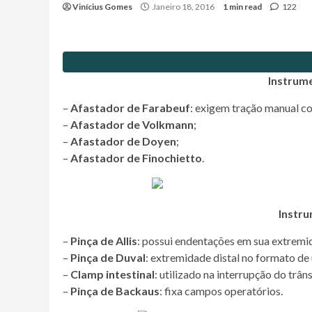
Vinícius Gomes
Janeiro 18, 2016
1 min read
122
Instrum
–
Afastador de Farabeuf
: exigem tração manual co
–
Afastador de Volkmann
;
–
Afastador de Doyen
;
–
Afastador de Finochietto
.
Instru
–
Pinça de Allis
: possui endentações em sua extremi
–
Pinça de Duval
: extremidade distal no formato de 
–
Clamp intestinal
: utilizado na interrupção do trâns
–
Pinça de Backaus
: fixa campos operatórios.