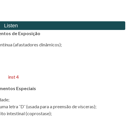
entos de Exposição
ntínua (afastadores dinâmicos);
mentos Especiais
dade;
uma letra ¨D¨ (usada para a preensão de vísceras);
ito intestinal (coprostase);