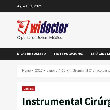
Skip
Agosto 7, 2026
to
content
O portal do Jovem Médico
DICAS DE SUCESSO
TESTE VOCACIONAL
ESTÁGIOS M
Home
2016
Janeiro
18
Instrumental Cirúrgico part
Cirurgia
Instrumental Cirúrg