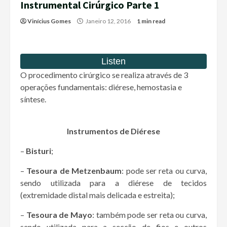
Instrumental Cirúrgico Parte 1
Vinícius Gomes
Janeiro 12, 2016
1 min read
O procedimento cirúrgico se realiza através de 3
operações fundamentais: diérese, hemostasia e
síntese.
Instrumentos de Diérese
–
Bisturi
;
–
Tesoura de Metzenbaum
: pode ser reta ou curva,
sendo utilizada para a diérese de tecidos
(extremidade distal mais delicada e estreita);
–
Tesoura de Mayo
: também pode ser reta ou curva,
sendo utilizada para a secção de fios e outros