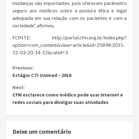
mudanças são importantes, pois oferecem parâmetro
seguro aos médicos sobre a postura ética e legal
adequada em sua relação com os pacientes e com a
sociedade”, afirmou.
FONTE: http://portal.cfm.org.br/index.php?
option=com_content&view=article&id=25894:2015-
12-03-20-14-12&catid=3
Continue
Previous:
Estágio CTI Unimed – 2016
Reading
Next:
CFM esclarece como médico pode usar internet e
redes sociais para divulgar suas atividades
Deixe um comentário