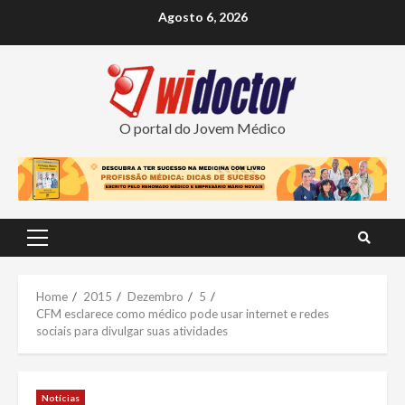
Skip
Agosto 6, 2026
to
content
O portal do Jovem Médico
Primary
Menu
Home
2015
Dezembro
5
CFM esclarece como médico pode usar internet e redes
sociais para divulgar suas atividades
Notícias