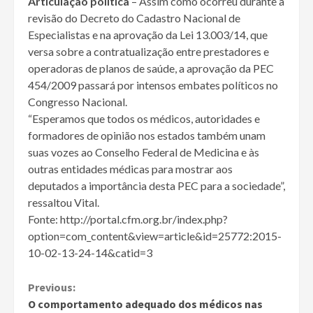
Articulação política
– Assim como ocorreu durante a
revisão do Decreto do Cadastro Nacional de
Especialistas e na aprovação da Lei 13.003/14, que
versa sobre a contratualização entre prestadores e
operadoras de planos de saúde, a aprovação da PEC
454/2009 passará por intensos embates políticos no
Congresso Nacional.
“Esperamos que todos os médicos, autoridades e
formadores de opinião nos estados também unam
suas vozes ao Conselho Federal de Medicina e às
outras entidades médicas para mostrar aos
deputados a importância desta PEC para a sociedade”,
ressaltou Vital.
Fonte: http://portal.cfm.org.br/index.php?
option=com_content&view=article&id=25772:2015-
10-02-13-24-14&catid=3
Continue
Previous:
O comportamento adequado dos médicos nas