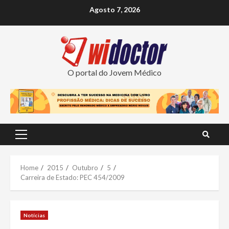
Skip
Agosto 7, 2026
to
content
O portal do Jovem Médico
Primary
Menu
Home
2015
Outubro
5
Carreira de Estado: PEC 454/2009
Notícias