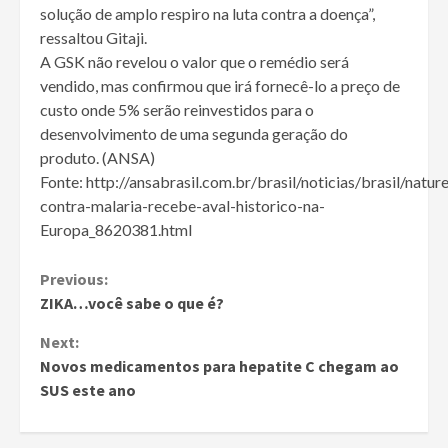
solução de amplo respiro na luta contra a doença”,
ressaltou Gitaji.
A GSK não revelou o valor que o remédio será
vendido, mas confirmou que irá fornecê-lo a preço de
custo onde 5% serão reinvestidos para o
desenvolvimento de uma segunda geração do
produto. (ANSA)
Fonte: http://ansabrasil.com.br/brasil/noticias/brasil/nat
contra-malaria-recebe-aval-historico-na-
Europa_8620381.html
Continue
Previous:
ZIKA…você sabe o que é?
Reading
Next:
Novos medicamentos para hepatite C chegam ao
SUS este ano