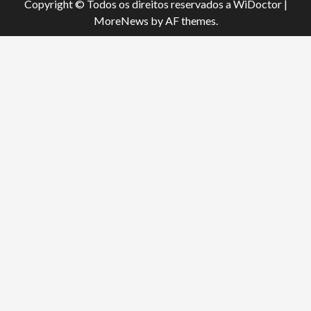
Copyright © Todos os direitos reservados a WiDoctor
|
MoreNews
by AF themes.