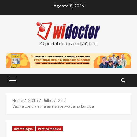
Skip
Agosto 8, 2026
to
content
O portal do Jovem Médico
Primary
Menu
Home
2015
Julho
25
Vacina contra a malária é aprovada na Europa
Infectologia
Prática Médica