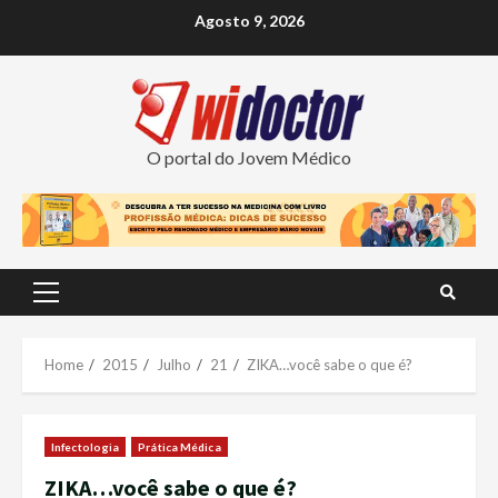
Skip
Agosto 9, 2026
to
content
O portal do Jovem Médico
Primary
Menu
Home
2015
Julho
21
ZIKA…você sabe o que é?
Infectologia
Prática Médica
ZIKA…você sabe o que é?