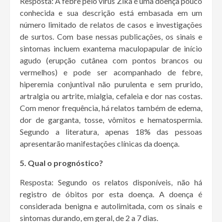
Resposta: A febre pelo vírus Zika é uma doença pouco
conhecida e sua descrição está embasada em um
número limitado de relatos de casos e investigações
de surtos. Com base nessas publicações, os sinais e
sintomas incluem exantema maculopapular de início
agudo (erupção cutânea com pontos brancos ou
vermelhos) e pode ser acompanhado de febre,
hiperemia conjuntival não purulenta e sem prurido,
artralgia ou artrite, mialgia, cefaleia e dor nas costas.
Com menor frequência, há relatos também de edema,
dor de garganta, tosse, vômitos e hematospermia.
Segundo a literatura, apenas 18% das pessoas
apresentarão manifestações clínicas da doença.
5. Qual o prognóstico?
Resposta: Segundo os relatos disponíveis, não há
registro de óbitos por esta doença. A doença é
considerada benigna e autolimitada, com os sinais e
sintomas durando, em geral, de 2 a 7 dias.