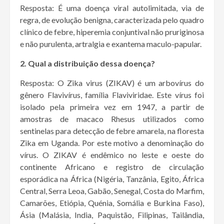
Resposta: É uma doença viral autolimitada, via de
regra, de evolução benigna, caracterizada pelo quadro
clínico de febre, hiperemia conjuntival não pruriginosa
e não purulenta, artralgia e exantema maculo-papular.
2. Qual a distribuição dessa doença?
Resposta: O Zika virus (ZIKAV) é um arbovírus do
gênero Flavivírus, família Flaviviridae. Este vírus foi
isolado pela primeira vez em 1947, a partir de
amostras de macaco Rhesus utilizados como
sentinelas para detecção de febre amarela, na floresta
Zika em Uganda. Por este motivo a denominação do
vírus. O ZIKAV é endêmico no leste e oeste do
continente Africano e registro de circulação
esporádica na África (Nigéria, Tanzânia, Egito, África
Central, Serra Leoa, Gabão, Senegal, Costa do Marfim,
Camarões, Etiópia, Quénia, Somália e Burkina Faso),
Ásia (Malásia, India, Paquistão, Filipinas, Tailândia,