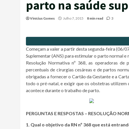
parto na saúde su
Vinícius Gomes
Julho 7, 2015
8 min read
3
Começam a valer a partir desta segunda-feira (06/07
Suplementar (ANS) para estimular o parto normal e r
Resolução Normativa nº 368, as operadoras de pl
percentuais de cirurgias cesáreas e de partos nor
obrigadas a fornecer o Cartão da Gestante e a Carta
todo o pré-natal, e exigir que os obstetras utilize
acontece durante o trabalho de parto.
PERGUNTAS E RESPOSTAS – RESOLUÇÃO NORM
1. Qual o objetivo da RN nº 368 que está entran