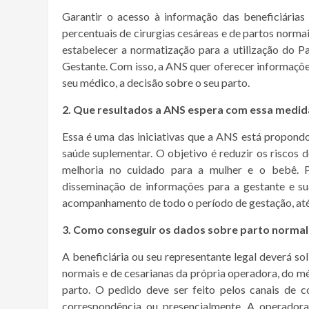
Garantir o acesso à informação das beneficiárias
percentuais de cirurgias cesáreas e de partos norma
estabelecer a normatização para a utilização do 
Gestante. Com isso, a ANS quer oferecer informaçõe
seu médico, a decisão sobre o seu parto.
2. Que resultados a ANS espera com essa medid
Essa é uma das iniciativas que a ANS está propond
saúde suplementar. O objetivo é reduzir os riscos 
melhoria no cuidado para a mulher e o bebê. Pa
disseminação de informações para a gestante e sua
acompanhamento de todo o período de gestação, até 
3. Como conseguir os dados sobre parto normal 
A beneficiária ou seu representante legal deverá so
normais e de cesarianas da própria operadora, do mé
parto. O pedido deve ser feito pelos canais de co
correspondência ou presencialmente. A operadora 