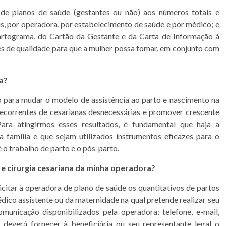
 de planos de saúde (gestantes ou não) aos números totais e
is, por operadora, por estabelecimento de saúde e por médico; e
Partograma, do Cartão da Gestante e da Carta de Informação à
s de qualidade para que a mulher possa tomar, em conjunto com
a?
o para mudar o modelo de assistência ao parto e nascimento na
decorrentes de cesarianas desnecessárias e promover crescente
ra atingirmos esses resultados, é fundamental que haja a
 família e que sejam utilizados instrumentos eficazes para o
o trabalho de parto e o pós-parto.
e cirurgia cesariana da minha operadora?
licitar à operadora de plano de saúde os quantitativos de partos
dico assistente ou da maternidade na qual pretende realizar seu
municação disponibilizados pela operadora: telefone, e-mail,
deverá fornecer à beneficiária ou seu representante legal o