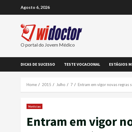
Skip
Agosto 6, 2026
to
content
O portal do Jovem Médico
DICAS DE SUCESSO
TESTE VOCACIONAL
ESTÁGIOS M
Home
2015
Julho
7
Entram em vigor novas regras 
Notícias
Entram em vigor no