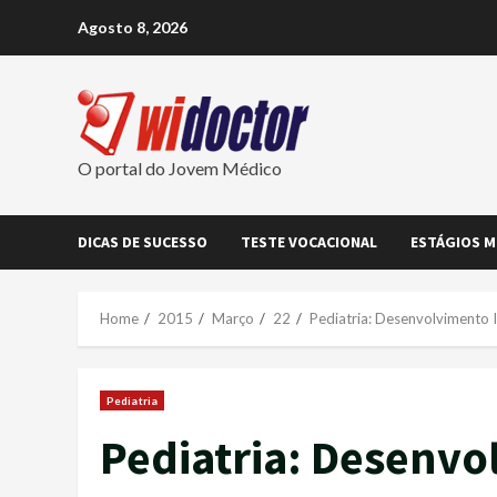
Skip
Agosto 8, 2026
to
content
O portal do Jovem Médico
DICAS DE SUCESSO
TESTE VOCACIONAL
ESTÁGIOS M
Home
2015
Março
22
Pediatria: Desenvolvimento I
Pediatria
Pediatria: Desenvo