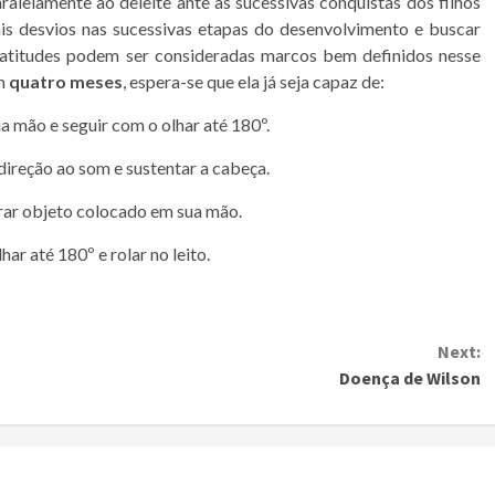
ralelamente ao deleite ante as sucessivas conquistas dos filhos
ais desvios nas sucessivas etapas do desenvolvimento e buscar
s atitudes podem ser consideradas marcos bem definidos nesse
om
quatro meses
, espera-se que ela já seja capaz de:
a mão e seguir com o olhar até 180º.
direção ao som e sustentar a cabeça.
gurar objeto colocado em sua mão.
ar até 180º e rolar no leito.
Next:
Doença de Wilson