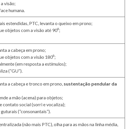
 a visão;
 face humana.
is estendidas, PTC, levanta o queixo em prono;
e objetos com a visão até 90⁰;
nta a cabeça em prono;
e objetos com a visão 180⁰;
almente (em resposta a estímulos);
liza (“GU”).
nta a cabeça e tronco em prono,
sustentação pendular da
nde a mão (acena) para objetos;
 contato social (sorri e vocaliza);
guturais (“consonantais”).
ntralizada (não mais PTC), olha para as mãos na linha média,