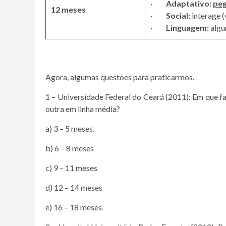
·
Adaptativo:
pe
12 meses
·
Social:
interage (
·
Linguagem:
algu
Agora, algumas questões para praticarmos.
1 – Universidade Federal do Ceará (2011): Em que fa
outra em linha média?
a) 3 – 5 meses.
b) 6 – 8 meses
c) 9 – 11 meses
d) 12 – 14 meses
e) 16 – 18 meses.