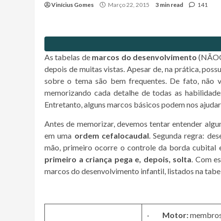
Vinícius Gomes
Março 22, 2015
3 min read
141
As tabelas de
marcos do desenvolvimento
(NÃOOO
depois de muitas vistas. Apesar de, na prática, pos
sobre o tema são bem frequentes. De fato, não 
memorizando cada detalhe de todas as habilidades
Entretanto, alguns marcos básicos podem nos ajudar 
Antes de memorizar, devemos tentar entender alguns
em uma
ordem cefalocaudal
. Segunda regra: de
mão, primeiro ocorre o controle da borda cubital e,
primeiro a criança pega e, depois, solta
. Com es
marcos do desenvolvimento infantil, listados na tabel
·
Motor:
membros f