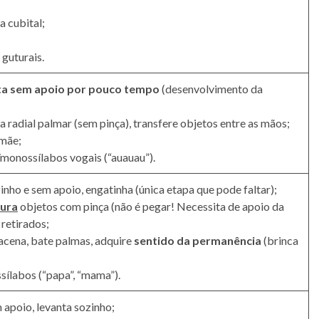
 cubital;
 guturais.
ta sem apoio por pouco tempo
(desenvolvimento da
 radial palmar (sem pinça), transfere objetos entre as mãos;
 mãe;
/monossílabos vogais (“auauau”).
inho e sem apoio, engatinha (única etapa que pode faltar);
ura
objetos com pinça (não é pegar! Necessita de apoio da
 retirados;
acena, bate palmas, adquire
sentido da permanência
(brinca
sílabos (“papa”, “mama”).
apoio, levanta sozinho;