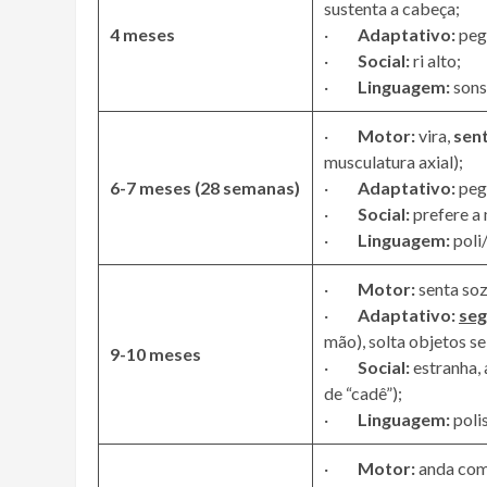
sustenta a cabeça;
4 meses
·
Adaptativo:
pega
·
Social:
ri alto;
·
Linguagem:
sons
·
Motor:
vira,
sen
musculatura axial);
6-7 meses (28 semanas)
·
Adaptativo:
pega
·
Social:
prefere a
·
Linguagem:
poli
·
Motor:
senta soz
·
Adaptativo:
seg
mão), solta objetos se
9-10 meses
·
Social:
estranha, 
de “cadê”);
·
Linguagem:
polis
·
Motor:
anda com 