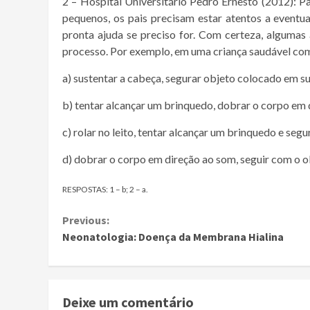
2 – Hospital Universitário Pedro Ernesto (2012): Pa
pequenos, os pais precisam estar atentos a eventu
pronta ajuda se preciso for. Com certeza, alguma
processo. Por exemplo, em uma criança saudável c
a) sustentar a cabeça, segurar objeto colocado em su
b) tentar alcançar um brinquedo, dobrar o corpo em 
c) rolar no leito, tentar alcançar um brinquedo e se
d) dobrar o corpo em direção ao som, seguir com o olh
RESPOSTAS: 1 – b; 2 – a.
Continue
Previous:
Neonatologia: Doença da Membrana Hialina
Reading
Deixe um comentário