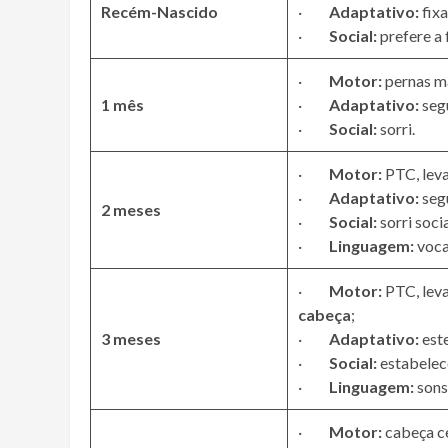
Recém-Nascido
·
Adaptativo:
fixa
·
Social:
prefere a
·
Motor:
pernas ma
1 mês
·
Adaptativo:
segu
·
Social:
sorri.
·
Motor:
PTC, leva
·
Adaptativo:
segu
2 meses
·
Social:
sorri soci
·
Linguagem:
voca
·
Motor:
PTC, leva
cabeça
;
3 meses
·
Adaptativo:
este
·
Social:
estabelece
·
Linguagem:
sons 
·
Motor:
cabeça ce