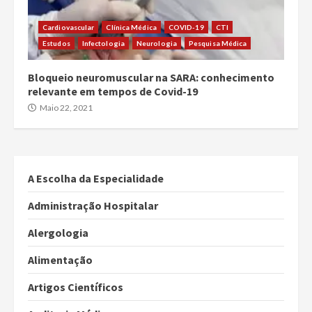
Cardiovascular
Clínica Médica
COVID-19
CTI
Estudos
Infectologia
Neurologia
Pesquisa Médica
Bloqueio neuromuscular na SARA: conhecimento
relevante em tempos de Covid-19
Maio 22, 2021
A Escolha da Especialidade
Administração Hospitalar
Alergologia
Alimentação
Artigos Científicos