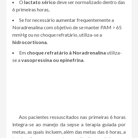
O
lactato sérico
deve ser normalizado dentro das
6 primeiras horas,
Se for necessário aumentar frequentemente a
Noradrenalina com objetivo de se manter PAM > 65
mmHg ou no choque refratário, utiliza-se a
hidrocortisona
.
Em
choque refratário à Noradrenalina
utiliza-
se a
vasopressina ou epinefrina
.
Aos pacientes ressuscitados nas primeiras 6 horas
integra-se ao manejo da sepse a terapia guiada por
metas, as quais incluem, além das metas das 6 horas, a