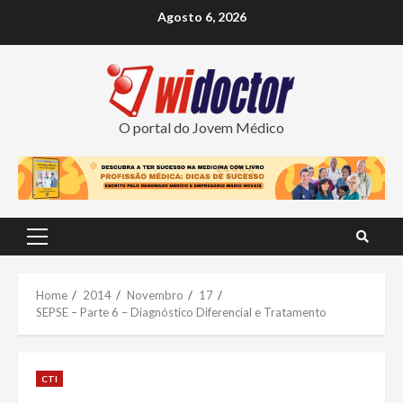
Skip
Agosto 6, 2026
to
content
O portal do Jovem Médico
Primary
Menu
Home
2014
Novembro
17
SEPSE – Parte 6 – Diagnóstico Diferencial e Tratamento
CTI