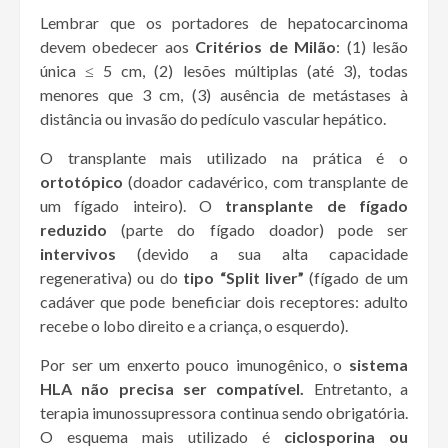
Lembrar que os portadores de hepatocarcinoma
devem obedecer aos
Critérios de Milão
: (1) lesão
única ≤ 5 cm, (2) lesões múltiplas (até 3), todas
menores que 3 cm, (3) ausência de metástases à
distância ou invasão do pedículo vascular hepático.
O transplante mais utilizado na prática é o
ortotópico
(doador cadavérico, com transplante de
um fígado inteiro). O
transplante de fígado
reduzido
(parte do fígado doador) pode ser
intervivos
(devido a sua alta capacidade
regenerativa) ou do
tipo “Split liver”
(fígado de um
cadáver que pode beneficiar dois receptores: adulto
recebe o lobo direito e a criança, o esquerdo).
Por ser um enxerto pouco imunogênico, o
sistema
HLA não precisa ser compatível.
Entretanto, a
terapia imunossupressora continua sendo obrigatória.
O esquema mais utilizado é
ciclosporina ou