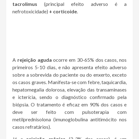
tacrolimus
(principal efeito adverso é a
nefrotoxicidade)
+ corticoide
.
A
rejeição aguda
ocorre em 30-65% dos casos, nos
primeiros 5-10 dias, e não apresenta efeito adverso
sobre a sobrevida do paciente ou do enxerto, exceto
os casos graves. Manifesta-se com febre, taquicardia,
hepatomegalia dolorosa, elevação das transaminases
e icterícia, sendo o diagnóstico confirmado pela
biópsia. O tratamento é eficaz em 90% dos casos e
deve ser feito com pulsoterapia com
metilprednisolona (imunoglobulina antitimócito nos
casos refratários).
Já a
rejeição crônica
(2-3% dos casos), é um