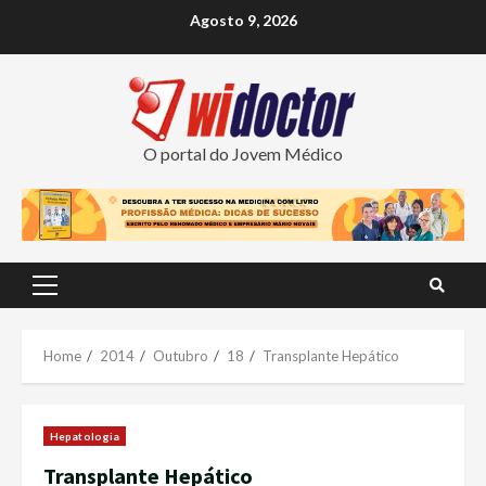
Skip
Agosto 9, 2026
to
content
O portal do Jovem Médico
Primary
Menu
Home
2014
Outubro
18
Transplante Hepático
Hepatologia
Transplante Hepático