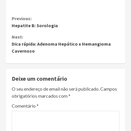
Continue
Previous:
Hepatite B: Sorologia
Reading
Next:
Dica rápida: Adenoma Hepático x Hemangioma
Cavernoso
Deixe um comentário
O seu endereço de email não será publicado.
Campos
obrigatórios marcados com
*
Comentário
*