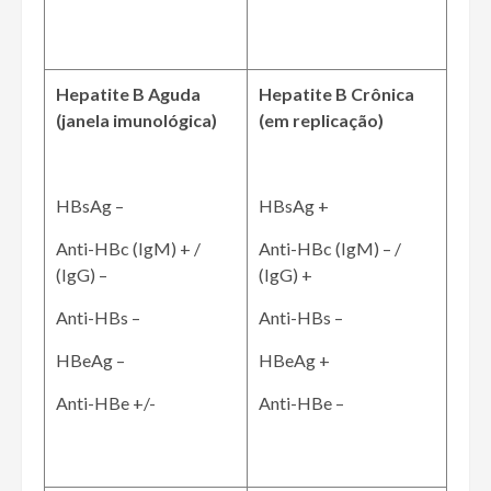
Hepatite B Aguda
Hepatite B Crônica
(janela imunológica)
(em replicação)
HBsAg –
HBsAg +
Anti-HBc (IgM) + /
Anti-HBc (IgM) – /
(IgG) –
(IgG) +
Anti-HBs –
Anti-HBs –
HBeAg –
HBeAg +
Anti-HBe +/-
Anti-HBe –