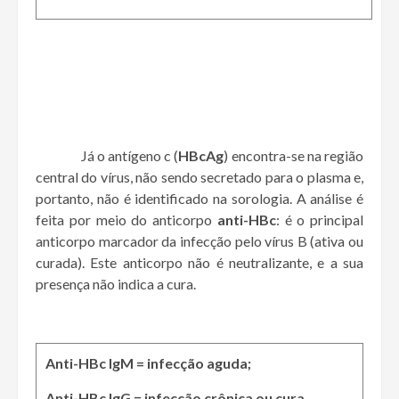
Já o antígeno c (
HBcAg
) encontra-se na região
central do vírus, não sendo secretado para o plasma e,
portanto, não é identificado na sorologia. A análise é
feita por meio do anticorpo
anti-HBc
: é o principal
anticorpo marcador da infecção pelo vírus B (ativa ou
curada). Este anticorpo não é neutralizante, e a sua
presença não indica a cura.
Anti-HBc IgM = infecção aguda;
Anti-HBc IgG = infecção crônica ou cura.