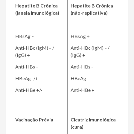
Hepatite B Crônica
Hepatite B Crônica
(janela imunológica)
(não-replicativa)
HBsAg –
HBsAg +
Anti-HBc (IgM) – /
Anti-HBc (IgM) – /
(IgG) +
(IgG) +
Anti-HBs –
Anti-HBs –
HBeAg -/+
HBeAg –
Anti-HBe +/-
Anti-HBe +
Vacinação Prévia
Cicatriz Imunológica
(cura)