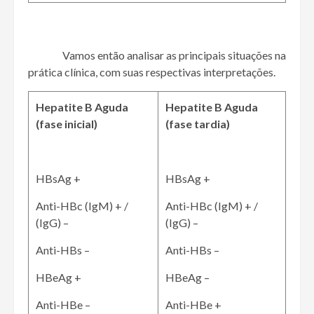
Vamos então analisar as principais situações na
prática clínica, com suas respectivas interpretações.
Hepatite B Aguda
Hepatite B Aguda
(fase inicial)
(fase tardia)
HBsAg +
HBsAg +
Anti-HBc (IgM) + /
Anti-HBc (IgM) + /
(IgG) –
(IgG) –
Anti-HBs –
Anti-HBs –
HBeAg +
HBeAg –
Anti-HBe –
Anti-HBe +