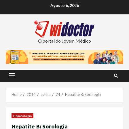
Skip
Agosto 6, 2026
to
content
O portal do Jovem Médico
Primary
Menu
Home
2014
Junho
24
Hepatite B: Sorologia
Hepatologia
Hepatite B: Sorologia