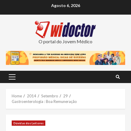
Skip
Agosto 6, 2026
to
content
O portal do Jovem Médico
Primary
Menu
Home
2014
Setembro
29
Gastroenterologia : Boa Remuneração
Dúvidas dos Leitores