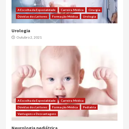
A Escolha da Especialidade
Carreira Médica
Cirurgia
Dúvidas dos Leitores
Formação Médica
Urologia
Urologia
Outubro 2, 2021
A Escolha da Especialidade
Carreira Médica
Dúvidas dos Leitores
Formação Médica
Pediatria
Vantagens e Desvantagens
Neurologia pediátrica