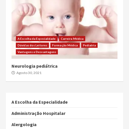
A Escolha da Especialidade
Carreira Médica
Dúvidas dos Leitores
Formação Médica
Pediatria
Vantagens e Desvantagens
Neurologia pediátrica
Agosto 30, 2021
A Escolha da Especialidade
Administração Hospitalar
Alergologia