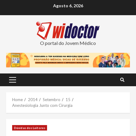
Skip
Agosto 6, 2026
to
content
O portal do Jovem Médico
Primary
Menu
Home
2014
Setembro
15
Anestesiologia Junto com Cirurgia
Dúvidas dos Leitores