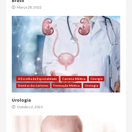
Brasil
Março 28, 2022
A Escolha da Especialidade
Carreira Médica
Cirurgia
Dúvidas dos Leitores
Formação Médica
Urologia
Urologia
Outubro 2, 2021