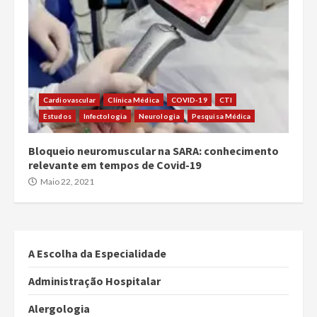
Cardiovascular
Clínica Médica
COVID-19
CTI
Estudos
Infectologia
Neurologia
Pesquisa Médica
Bloqueio neuromuscular na SARA: conhecimento
relevante em tempos de Covid-19
Maio 22, 2021
A Escolha da Especialidade
Administração Hospitalar
Alergologia