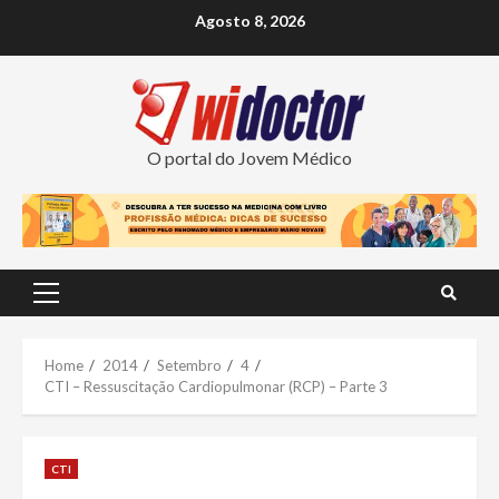
Skip
Agosto 8, 2026
to
content
O portal do Jovem Médico
Primary
Menu
Home
2014
Setembro
4
CTI – Ressuscitação Cardiopulmonar (RCP) – Parte 3
CTI