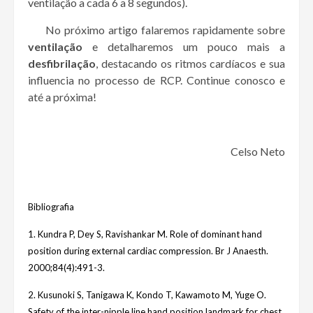
ventilação a cada 6 a 8 segundos).
No próximo artigo falaremos rapidamente sobre
ventilação
e detalharemos um pouco mais a
desfibrilação
, destacando os ritmos cardíacos e sua
influencia no processo de RCP. Continue conosco e
até a próxima!
Celso Neto
Bibliografia
1. Kundra P, Dey S, Ravishankar M. Role of dominant hand
position during external cardiac compression. Br J Anaesth.
2000;84(4):491-3.
2. Kusunoki S, Tanigawa K, Kondo T, Kawamoto M, Yuge O.
Safety of the inter-nipple line hand position landmark for chest