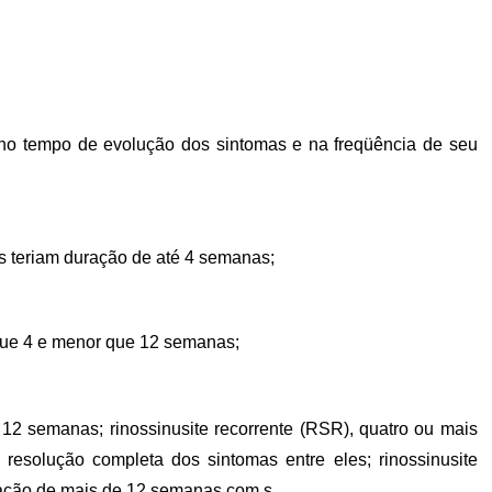
no tempo de evolução dos sintomas e na freqüência de seu
as teriam duração de até 4 semanas;
que 4 e menor que 12 semanas;
 12 semanas; rinossinusite recorrente (RSR), quatro ou mais
esolução completa dos sintomas entre eles; rinossinusite
ação de mais de 12 semanas com s