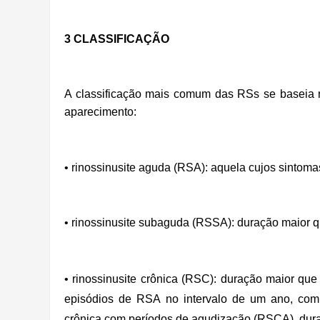
3 CLASSIFICAÇÃO
A classificação mais comum das RSs se baseia 
aparecimento:
• rinossinusite aguda (RSA): aquela cujos sintom
• rinossinusite subaguda (RSSA): duração maior 
• rinossinusite crônica (RSC): duração maior que
episódios de RSA no intervalo de um ano, com r
crônica com períodos de agudização (RSCA), dur