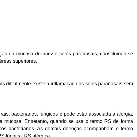
ação da mucosa do nariz e seios paranasais, constituindo-se
éreas superiores.
s dificilmente existe a inflamação dos seios paranasais sem
ais, bacterianos, fúngicos e pode estar associada à alergia,
da mucosa. Entretanto, quando se usa o termo RS de forma
ciosos bacterianos. As demais doenças acompanham o termo
 RS fúngica, RS alérgica.