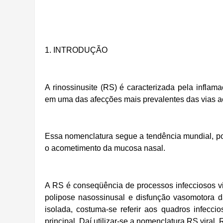
1. INTRODUÇÃO
A rinossinusite (RS) é caracterizada pela inflam
em uma das afecções mais prevalentes das vias a
Essa nomenclatura segue a tendência mundial, poi
o acometimento da mucosa nasal.
A RS é conseqüência de processos infecciosos vir
polipose nasossinusal e disfunção vasomotora 
isolada, costuma-se referir aos quadros infec
principal. Daí utilizar-se a nomenclatura RS viral,