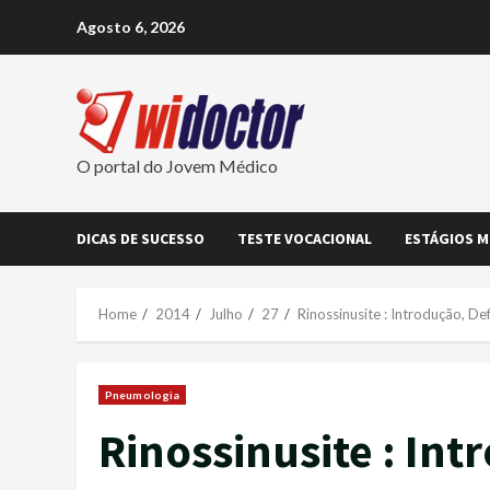
Skip
Agosto 6, 2026
to
content
O portal do Jovem Médico
DICAS DE SUCESSO
TESTE VOCACIONAL
ESTÁGIOS M
Home
2014
Julho
27
Rinossinusite : Introdução, Def
Pneumologia
Rinossinusite : Int