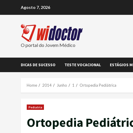
Skip
Agosto 7, 2026
to
content
O portal do Jovem Médico
DICAS DE SUCESSO
TESTE VOCACIONAL
ESTÁGIOS M
Home
2014
Junho
1
Ortopedia Pediátrica
Pediatria
Ortopedia Pediátri