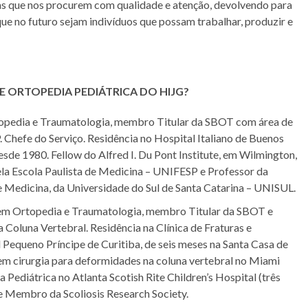
as que nos procurem com qualidade e atenção, devolvendo para
 que no futuro sejam indivíduos que possam trabalhar, produzir e
 ORTOPEDIA PEDIÁTRICA DO HIJG?
rtopedia e Traumatologia, membro Titular da SBOT com área de
hefe do Serviço. Residência no Hospital Italiano de Buenos
esde 1980. Fellow do Alfred I. Du Pont Institute, em Wilmington,
la Escola Paulista de Medicina – UNIFESP e Professor da
e Medicina, da Universidade do Sul de Santa Catarina – UNISUL.
a em Ortopedia e Traumatologia, membro Titular da SBOT e
 Coluna Vertebral. Residência na Clínica de Fraturas e
 Pequeno Príncipe de Curitiba, de seis meses na Santa Casa de
em cirurgia para deformidades na coluna vertebral no Miami
 Pediátrica no Atlanta Scotish Rite Children’s Hospital (três
e Membro da Scoliosis Research Society.