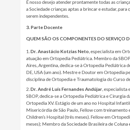
É nosso desejo atender prontamente todas as crianç
a Sociedade crianças aptas a brincar e estudar, para
serem independentes.
3. Parte Docente
QUEM SÃO OS COMPONENTES DO SERVIÇO DE
Dr. Anastácio Kotzias Neto
, especialista em O
atuação em Ortopedia Pediátrica. Membro da SBOP. C
Aires, Argentina, dedica-se à Ortopedia Pediátrica d
DE, USA (um ano). Mestre e Doutor em Ortopedia pe
disciplina de Ortopedia e Traumatologia do Curso d
Dr. André Luís Fernandes Andújar
, especialist
SBOP, dedica-se a Ortopedia Pediátrica e Cirurgia da
Ortopedia XV. Estágio de um ano no Hospital Infantil
Misericórdia de São Paulo, Fellow com treinamento 
Children’s Hospital (três meses). Fellow em Ortopedia
meses); Membro da Sociedade Brasileira de Coluna 