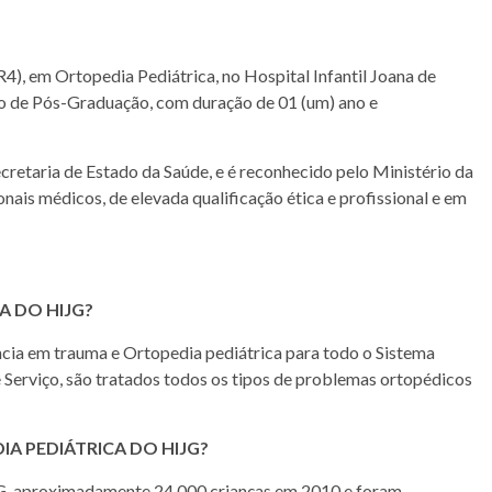
), em Ortopedia Pediátrica, no Hospital Infantil Joana de
o de Pós-Graduação, com duração de 01 (um) ano e
cretaria de Estado da Saúde, e é reconhecido pelo Ministério da
ais médicos, de elevada qualificação ética e profissional e em
A DO HIJG?
ncia em trauma e Ortopedia pediátrica para todo o Sistema
 Serviço, são tratados todos os tipos de problemas ortopédicos
A PEDIÁTRICA DO HIJG?
G, aproximadamente 24.000 crianças em 2010 e foram