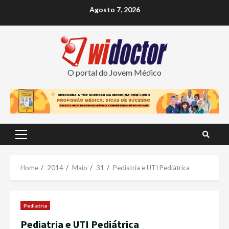
Skip
Agosto 7, 2026
to
content
O portal do Jovem Médico
Primary
Menu
Home
2014
Maio
31
Pediatria e UTI Pediátrica
Pediatria
Pediatria e UTI Pediátrica