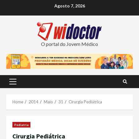
Skip
Agosto 7, 2026
to
content
O portal do Jovem Médico
Primary
Menu
Home
2014
Maio
31
Cirurgia Pediátrica
Pediatria
Cirurgia Pediátrica