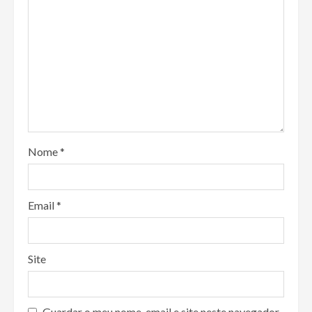
Nome
*
Email
*
Site
Guardar o meu nome, email e site neste navegador