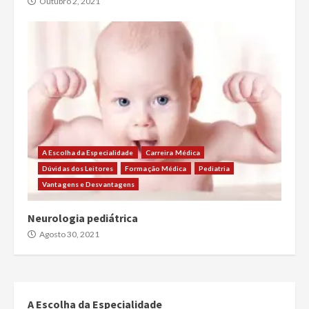
Outubro 2, 2021
A Escolha da Especialidade
Carreira Médica
Dúvidas dos Leitores
Formação Médica
Pediatria
Vantagens e Desvantagens
Neurologia pediátrica
Agosto 30, 2021
A Escolha da Especialidade