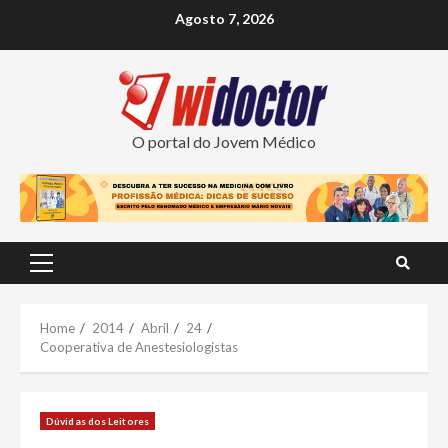
Skip
Agosto 7, 2026
to
content
O portal do Jovem Médico
Primary
Menu
Home
2014
Abril
24
Cooperativa de Anestesiologistas
Dúvidas dos Leitores