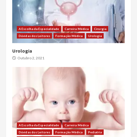
A Escolha da Especialidade
Carreira Médica
Cirurgia
Dúvidas dos Leitores
Formação Médica
Urologia
Urologia
Outubro 2, 2021
A Escolha da Especialidade
Carreira Médica
Dúvidas dos Leitores
Formação Médica
Pediatria