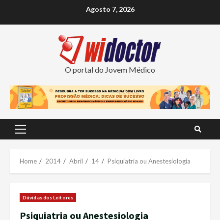
Skip
Agosto 7, 2026
to
content
O portal do Jovem Médico
Primary
Menu
Home
2014
Abril
14
Psiquiatria ou Anestesiologia
Dúvidas dos Leitores
Psiquiatria ou Anestesiologia