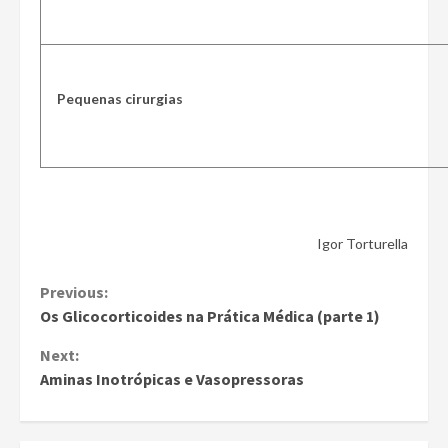
Pequenas cirurgias
Igor Torturella
Continue
Previous:
Os Glicocorticoides na Prática Médica (parte 1)
Reading
Next:
Aminas Inotrópicas e Vasopressoras