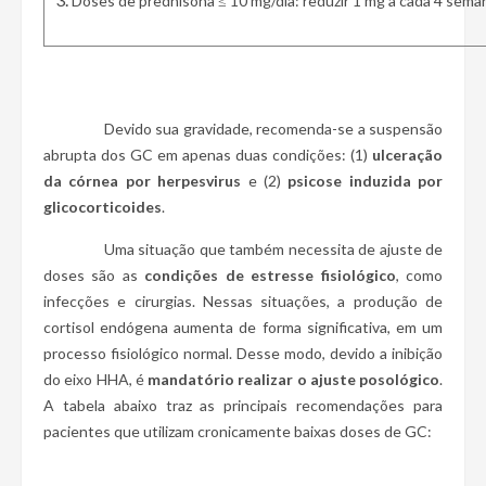
Doses de prednisona ≤ 10 mg/dia: reduzir 1 mg a cada 4 sema
Devido sua gravidade, recomenda-se a suspensão
abrupta dos GC em apenas duas condições: (1)
ulceração
da córnea por herpesvirus
e (2)
psicose induzida por
glicocorticoides
.
Uma situação que também necessita de ajuste de
doses são as
condições de estresse fisiológico
, como
infecções e cirurgias. Nessas situações, a produção de
cortisol endógena aumenta de forma significativa, em um
processo fisiológico normal. Desse modo, devido a inibição
do eixo HHA, é
mandatório realizar o ajuste posológico
.
A tabela abaixo traz as principais recomendações para
pacientes que utilizam cronicamente baixas doses de GC: