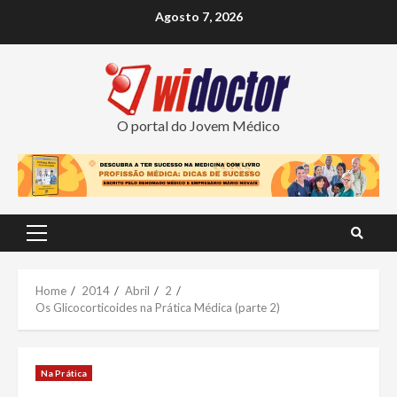
Skip
Agosto 7, 2026
to
content
O portal do Jovem Médico
Primary
Menu
Home
2014
Abril
2
Os Glicocorticoides na Prática Médica (parte 2)
Na Prática