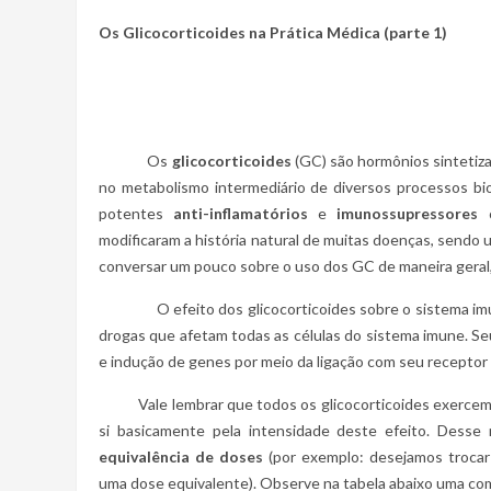
Os Glicocorticoides na Prática Médica (parte 1)
Os
glicocorticoides
(GC) são hormônios sintetiz
no metabolismo intermediário de diversos processos bi
potentes
anti-inflamatórios
e
imunossupressores
c
modificaram a história natural de muitas doenças, sendo
conversar um pouco sobre o uso dos GC de maneira geral
O efeito dos glicocorticoides sobre o sistema imu
drogas que afetam todas as células do sistema imune. S
e indução de genes por meio da ligação com seu receptor 
Vale lembrar que todos os glicocorticoides exerce
si basicamente pela intensidade deste efeito. Desse
equivalência de doses
(por exemplo: desejamos trocar 
uma dose equivalente). Observe na tabela abaixo uma co