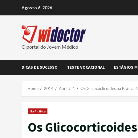
Skip
Agosto 6, 2026
to
content
O portal do Jovem Médico
DICAS DE SUCESSO
TESTE VOCACIONAL
ESTÁGIOS M
Home
2014
Abril
1
Os Glicocorticoides na Prática 
Na Prática
Os Glicocorticoides