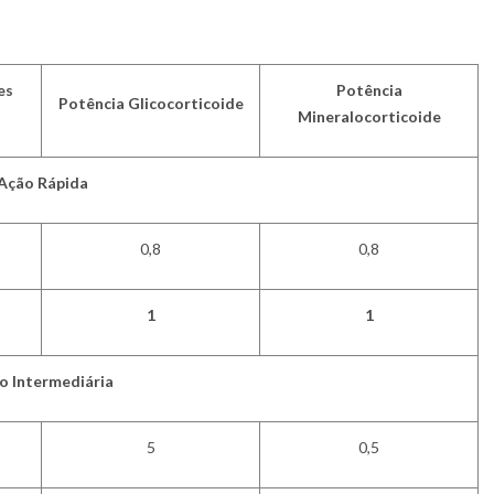
es
Potência
Potência Glicocorticoide
Mineralocorticoide
Ação Rápida
0,8
0,8
1
1
o Intermediária
5
0,5