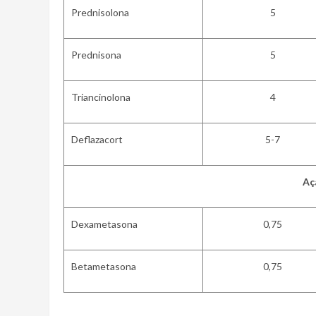
Prednisolona
5
Prednisona
5
Triancinolona
4
Deflazacort
5-7
Aç
Dexametasona
0,75
Betametasona
0,75