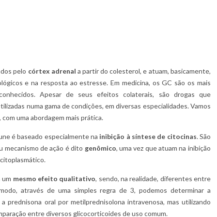
ados pelo
córtex adrenal
a partir do colesterol, e atuam, basicamente,
ológicos e na resposta ao estresse. Em medicina, os GC são os mais
onhecidos. Apesar de seus efeitos colaterais, são drogas que
 utilizadas numa gama de condições, em diversas especialidades. Vamos
, com uma abordagem mais prática.
ne é baseado especialmente na
inibição à síntese de citocinas
. São
eu mecanismo de ação é dito
genômico
, uma vez que atuam na inibição
citoplasmático.
m um
mesmo efeito qualitativo
, sendo, na realidade, diferentes entre
 modo, através de uma simples regra de 3, podemos determinar a
a prednisona oral por metilprednisolona intravenosa, mas utilizando
mparação entre diversos glicocorticoides de uso comum.