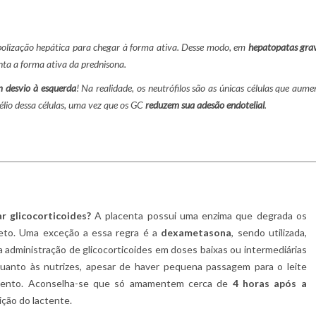
bolização hepática para chegar à forma ativa. Desse modo, em
hepatopatas gra
enta a forma ativa da prednisona.
em desvio à esquerda
! Na realidade, os neutrófilos são as únicas células que aum
lio dessa células, uma vez que os GC
reduzem sua adesão endotelial
.
r glicocorticoides?
A placenta possui uma enzima que degrada os
feto. Uma exceção a essa regra é a
dexametasona
, sendo utilizada,
a administração de glicocorticoides em doses baixas ou intermediárias
uanto às nutrizes, apesar de haver pequena passagem para o leite
tamento. Aconselha-se que só amamentem cerca de
4 horas após a
sição do lactente.