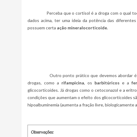
Perceba que o cortisol é a droga com o qual todos
dados acima, ter uma ideia da potência das diferente
possuem certa
ação mineralocorticoide
.
Outro ponto prático que devemos abordar é a inte
drogas, como a
rifampicina
, os
barbitúricos
e a
fe
glicocorticoides. Já drogas como o cetoconazol e a erit
condições que aumentam o efeito dos glicocorticoides sã
hipoalbuminemia (aumenta a fração livre, biologicamente 
Observações: