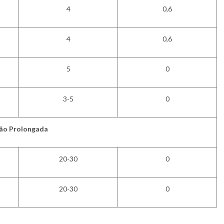
4
0,6
4
0,6
5
0
3-5
0
ão Prolongada
20-30
0
20-30
0