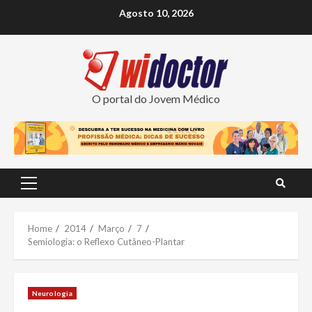
Skip
Agosto 10, 2026
to
content
O portal do Jovem Médico
Primary
Menu
Home
2014
Março
7
Semiologia: o Reflexo Cutâneo-Plantar
Neurologia