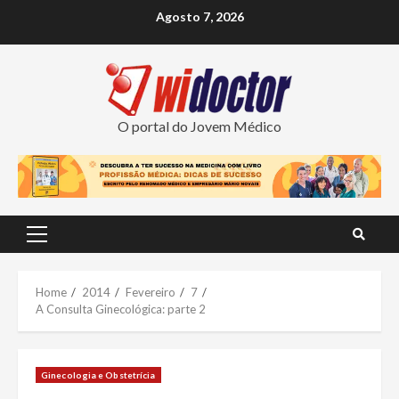
Skip
Agosto 7, 2026
to
content
O portal do Jovem Médico
Primary
Menu
Home
2014
Fevereiro
7
A Consulta Ginecológica: parte 2
Ginecologia e Obstetrícia