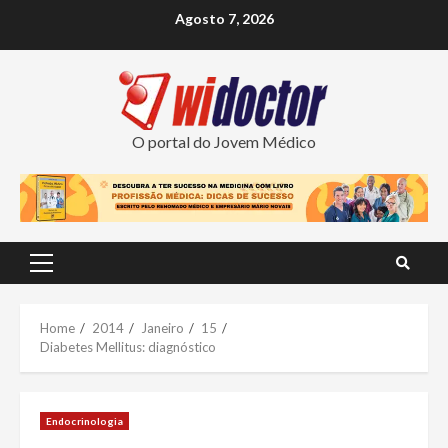
Skip
Agosto 7, 2026
to
content
O portal do Jovem Médico
Primary
Menu
Home
2014
Janeiro
15
Diabetes Mellitus: diagnóstico
Endocrinologia