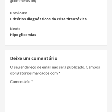
{jcomments on}
Continue
Previous:
Critérios diagnósticos da crise tireotóxica
Reading
Next:
Hipoglicemias
Deixe um comentário
O seu endereço de email não será publicado.
Campos
obrigatórios marcados com
*
Comentário
*