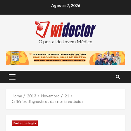
Skip
Agosto 7, 2026
to
content
O portal do Jovem Médico
Primary
Menu
Home
2013
Novembro
21
Critérios diagnósticos da crise tireotóxica
Endocrinologia