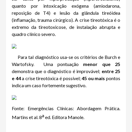
quanto por intoxicação exógena (amiodarona,
reposição de T4) e lesão da glândula tireóidea
(inflamação, trauma cirúrgico). A crise tireotóxica é o
extremo da tireotoxicose, de instalação abrupta e
quadro clínico severo.
P
ara tal diagnóstico usa-se os critérios de Burch e
Wartofsky. Uma pontuação
menor que 25
demonstra que o diagnóstico é improvável;
entre 25
e 44
a crise tireotóxica é possível;
45 ou mais
pontos
indica um caso fortemente sugestivo.
Fonte: Emergências Clínicas: Abordagem Prática.
a
Martins et al. 8
ed. Editora Manole.