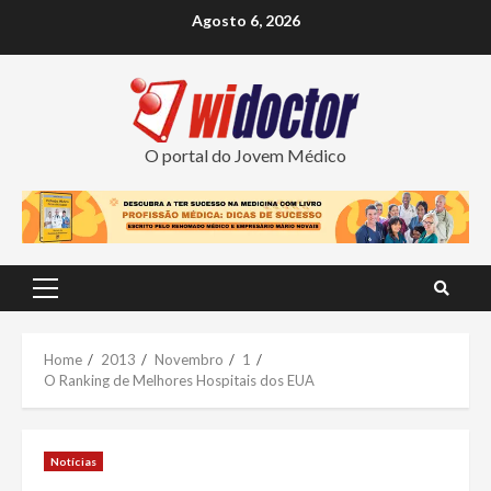
Skip
Agosto 6, 2026
to
content
O portal do Jovem Médico
Primary
Menu
Home
2013
Novembro
1
O Ranking de Melhores Hospitais dos EUA
Notícias